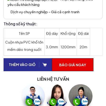
yêu cầu khách hàng
Dịch vụ chuyên nghiệp - Giá cả cạnh tranh
Thông số kỹ thuật:
Tên SP
Độ dày
Khổ rộng
Độ dài
Cuộn nhựa PVC khổ lớn
3.0mm
1200mm
20m
mềm dẻo trong suốt
THÊM VÀO GIỎ
BÁO GIÁ NGAY
LIÊN HỆ TƯ VẤN