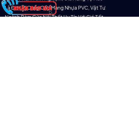
Là Đơn Vị Cung Cấp Màng Nhựa PVC, Vật Tư
Ngành Rèm Cửa Nội Thất Uy Tín Với Giá Tốt
Nhất Thị Trường!
Tư Vấn Miễn Phí
DANH MỤC
Cửa Lưới Chống Muỗi
Sản Phẩm Khác
CHÍNH SÁCH
Chính Sách Bảo Hành