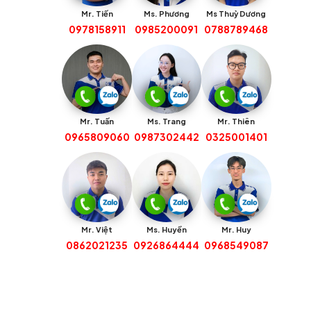
Mr. Tiến
Ms. Phương
Ms Thuỳ Dương
0978158911
0985200091
0788789468
Mr. Tuấn
Ms. Trang
Mr. Thiên
0965809060
0987302442
0325001401
Mr. Việt
Ms. Huyền
Mr. Huy
0862021235
0926864444
0968549087