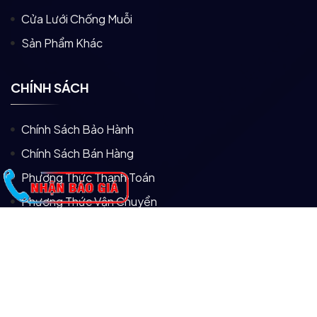
Cửa Lưới Chống Muỗi
Sản Phẩm Khác
CHÍNH SÁCH
Chính Sách Bảo Hành
Chính Sách Bán Hàng
Phương Thức Thanh Toán
Phương Thức Vận Chuyển
Điều Khoản Và Điều Kiện
© Copyright
2026
By CÔNG TY TNHH ĐẦU TƯ VÀ SẢN
XUẤT GIA HƯNG.