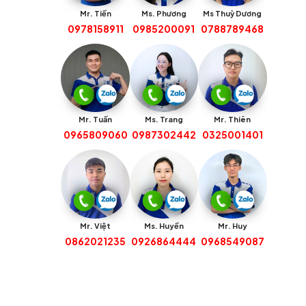
Mr. Tiến
Ms. Phương
Ms Thuỳ Dương
0978158911
0985200091
0788789468
Mr. Tuấn
Ms. Trang
Mr. Thiên
0965809060
0987302442
0325001401
Mr. Việt
Ms. Huyền
Mr. Huy
0862021235
0926864444
0968549087