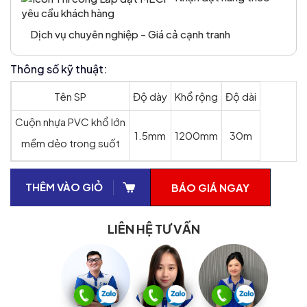
yêu cầu khách hàng
Dịch vụ chuyên nghiệp - Giá cả cạnh tranh
Thông số kỹ thuật:
Tên SP
Độ dày
Khổ rộng
Độ dài
Cuộn nhựa PVC khổ lớn
1.5mm
1200mm
30m
mềm dẻo trong suốt
THÊM VÀO GIỎ
BÁO GIÁ NGAY
LIÊN HỆ TƯ VẤN