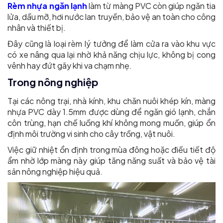
Rèm nhựa ngăn lạnh
làm từ màng PVC còn giúp ngăn tia
lửa, dầu mỡ, hơi nước lan truyền, bảo vệ an toàn cho công
nhân và thiết bị.
Đây cũng là loại rèm lý tưởng để làm cửa ra vào khu vực
có xe nâng qua lại nhờ khả năng chịu lực, không bị cong
vênh hay đứt gãy khi va chạm nhẹ.
Trong nông nghiệp
Tại các nông trại, nhà kính, khu chăn nuôi khép kín, màng
nhựa PVC dày 1.5mm được dùng để ngăn gió lạnh, chắn
côn trùng, hạn chế luồng khí không mong muốn, giúp ổn
định môi trường vi sinh cho cây trồng, vật nuôi.
Việc giữ nhiệt ổn định trong mùa đông hoặc điều tiết độ
ẩm nhờ lớp màng này giúp tăng năng suất và bảo vệ tài
sản nông nghiệp hiệu quả.