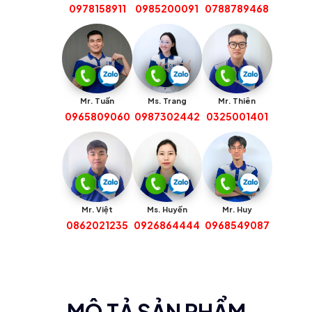
0978158911
0985200091
0788789468
Mr. Tuấn
Ms. Trang
Mr. Thiên
0965809060
0987302442
0325001401
Mr. Việt
Ms. Huyền
Mr. Huy
0862021235
0926864444
0968549087
MÔ TẢ SẢN PHẨM