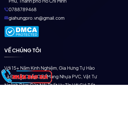
Phú, Thành phố Hồ Chí Minh
0788789468
giahungpro.vn@gmail.com
VỀ CHÚNG TÔI
Với 15+ Năm Kinh Nghiệm, Gia Hưng Tự Hào
Là Đơn Vị Cung Cấp Màng Nhựa PVC, Vật Tư
Ngành Rèm Cửa Nội Thất Uy Tín Với Giá Tốt
Nhất Thị Trường!
Tư Vấn Miễn Phí
DANH MỤC