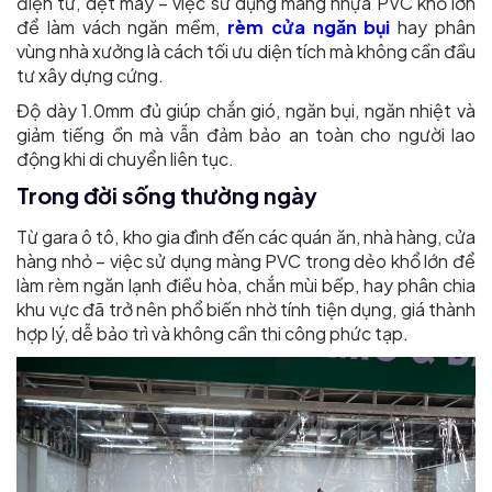
điện tử, dệt may – việc sử dụng màng nhựa PVC khổ lớn
để làm vách ngăn mềm,
rèm cửa ngăn bụi
hay phân
vùng nhà xưởng là cách tối ưu diện tích mà không cần đầu
tư xây dựng cứng.
Độ dày 1.0mm đủ giúp chắn gió, ngăn bụi, ngăn nhiệt và
giảm tiếng ồn mà vẫn đảm bảo an toàn cho người lao
động khi di chuyển liên tục.
Trong đời sống thường ngày
Từ gara ô tô, kho gia đình đến các quán ăn, nhà hàng, cửa
hàng nhỏ – việc sử dụng màng PVC trong dẻo khổ lớn để
làm rèm ngăn lạnh điều hòa, chắn mùi bếp, hay phân chia
khu vực đã trở nên phổ biến nhờ tính tiện dụng, giá thành
hợp lý, dễ bảo trì và không cần thi công phức tạp.