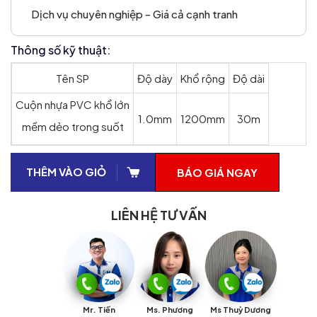
Dịch vụ chuyên nghiệp - Giá cả cạnh tranh
Thông số kỹ thuật:
Tên SP
Độ dày
Khổ rộng
Độ dài
Cuộn nhựa PVC khổ lớn
1.0mm
1200mm
30m
mềm dẻo trong suốt
THÊM VÀO GIỎ
BÁO GIÁ NGAY
LIÊN HỆ TƯ VẤN
Mr. Tiến
Ms. Phương
Ms Thuỳ Dương