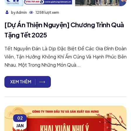
1258 lượt xem
by Admin
[Dự Án Thiện Nguyện] Chương Trình Quà
Tặng Tết 2025
Tết Nguyên Đán Là Dịp Đặc Biệt Để Các Gia Đình Đoàn
Viên, Tận Hưởng Không Khí Ấm Cúng Và Hạnh Phúc Bên
Nhau. Một Trong Những Món Quà...
XEM THÊM
02
JAN