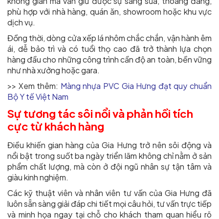
không gian mà vẫn giữ được sự sáng sủa, thoáng đãng,
phù hợp với nhà hàng, quán ăn, showroom hoặc khu vực
dịch vụ.
Đồng thời, dòng cửa xếp lá nhôm chắc chắn, vận hành êm
ái, dễ bảo trì và có tuổi thọ cao đã trở thành lựa chọn
hàng đầu cho những công trình cần độ an toàn, bền vững
như nhà xưởng hoặc gara.
>> Xem thêm:
Màng nhựa PVC Gia Hưng đạt quy chuẩn
Bộ Y tế Việt Nam
Sự tương tác sôi nổi và phản hồi tích
cực từ khách hàng
Điều khiến gian hàng của Gia Hưng trở nên sôi động và
nổi bật trong suốt ba ngày triển lãm không chỉ nằm ở sản
phẩm chất lượng, mà còn ở đội ngũ nhân sự tận tâm và
giàu kinh nghiệm.
Các kỹ thuật viên và nhân viên tư vấn của Gia Hưng đã
luôn sẵn sàng giải đáp chi tiết mọi câu hỏi, tư vấn trực tiếp
và minh họa ngay tại chỗ cho khách tham quan hiểu rõ