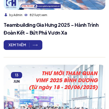
821 lượt xem
by Admin
Teambuilding Gia Hưng 2025 - Hành Trình
Đoàn Kết - Bứt Phá Vươn Xa
XEM THÊM
13
JUN