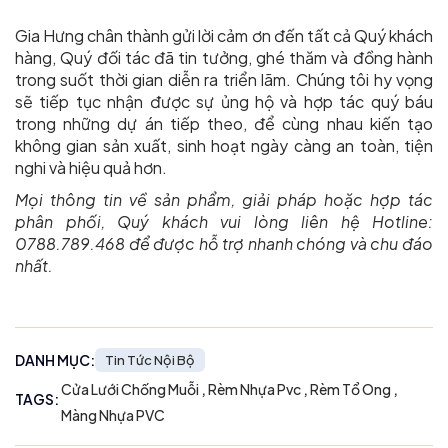
Gia Hưng chân thành gửi lời cảm ơn đến tất cả Quý khách
hàng, Quý đối tác đã tin tưởng, ghé thăm và đồng hành
trong suốt thời gian diễn ra triển lãm. Chúng tôi hy vọng
sẽ tiếp tục nhận được sự ủng hộ và hợp tác quý báu
trong những dự án tiếp theo, để cùng nhau kiến tạo
không gian sản xuất, sinh hoạt ngày càng an toàn, tiện
nghi và hiệu quả hơn.
Mọi thông tin về sản phẩm, giải pháp hoặc hợp tác
phân phối, Quý khách vui lòng liên hệ Hotline:
0788.789.468 để được hỗ trợ nhanh chóng và chu đáo
nhất.
DANH MỤC:
Tin Tức Nội Bộ
,
,
,
Cửa Lưới Chống Muỗi
Rèm Nhựa Pvc
Rèm Tổ Ong
TAGS:
Màng Nhựa PVC