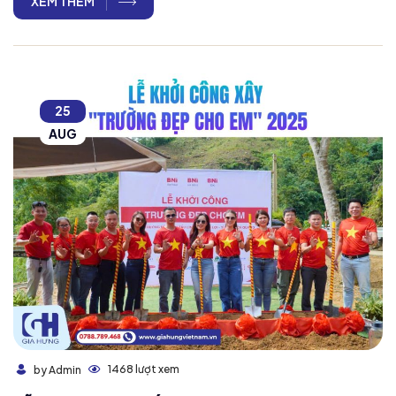
XEM THÊM
25
AUG
1468 lượt xem
by Admin