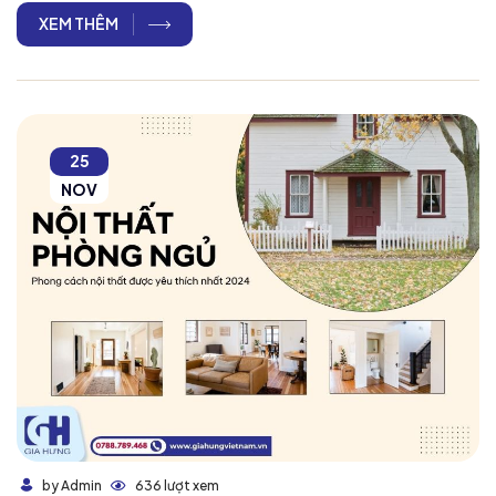
XEM THÊM
25
NOV
636 lượt xem
by Admin