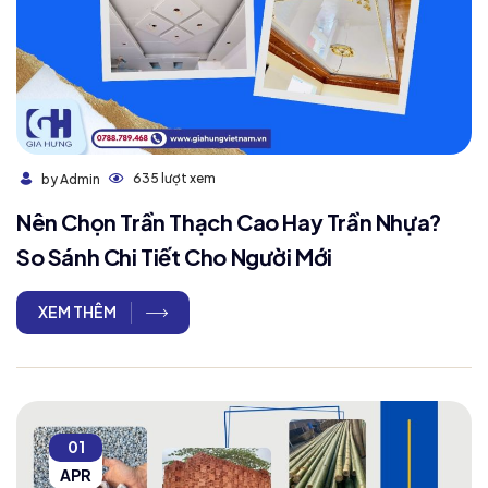
635 lượt xem
by Admin
Nên Chọn Trần Thạch Cao Hay Trần Nhựa?
So Sánh Chi Tiết Cho Người Mới
XEM THÊM
01
APR