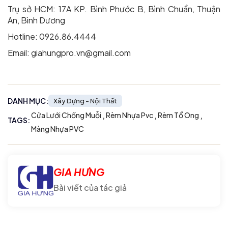
Trụ sở HCM: 17A KP. Bình Phước B, Bình Chuẩn, Thuận
An, Bình Dương
Hotline: 0926.86.4444
Email:
giahungpro.vn@gmail.com
DANH MỤC:
Xây Dựng - Nội Thất
,
,
,
Cửa Lưới Chống Muỗi
Rèm Nhựa Pvc
Rèm Tổ Ong
TAGS:
Màng Nhựa PVC
GIA HƯNG
Bài viết của tác giả