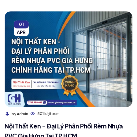
01
APR
501 lượt xem
by Admin
Nội Thất Ken - Đại Lý Phân Phối Rèm Nhựa
PVC Gia Hưng Tại TP.HCM