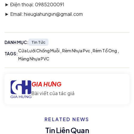
► Điện thoại: 0985200091
► Email:
hieugiahungvn@gmail.com
DANH MỤC:
Tin Tức
,
,
,
Cửa Lưới Chống Muỗi
Rèm Nhựa Pvc
Rèm Tổ Ong
TAGS:
Màng Nhựa PVC
GIA HƯNG
Bài viết của tác giả
RELATED NEWS
Tin Liên Quan