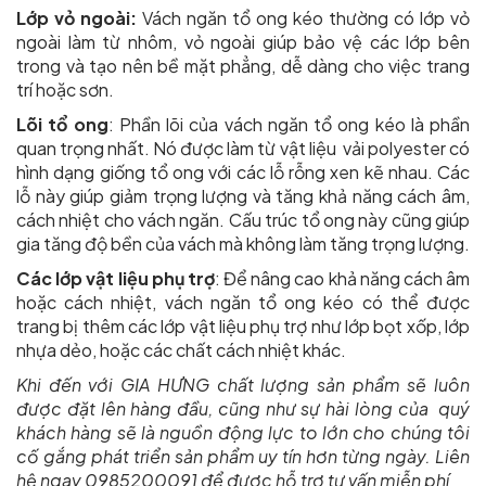
Lớp vỏ ngoài:
Vách ngăn tổ ong kéo thường có lớp vỏ
ngoài làm từ nhôm, vỏ ngoài giúp bảo vệ các lớp bên
trong và tạo nên bề mặt phẳng, dễ dàng cho việc trang
trí hoặc sơn.
Lõi tổ ong
: Phần lõi của vách ngăn tổ ong kéo là phần
quan trọng nhất. Nó được làm từ vật liệu vải polyester có
hình dạng giống tổ ong với các lỗ rỗng xen kẽ nhau. Các
lỗ này giúp giảm trọng lượng và tăng khả năng cách âm,
cách nhiệt cho vách ngăn. Cấu trúc tổ ong này cũng giúp
gia tăng độ bền của vách mà không làm tăng trọng lượng.
Các lớp vật liệu phụ trợ
: Để nâng cao khả năng cách âm
hoặc cách nhiệt, vách ngăn tổ ong kéo có thể được
trang bị thêm các lớp vật liệu phụ trợ như lớp bọt xốp, lớp
nhựa dẻo, hoặc các chất cách nhiệt khác.
Khi đến với GIA HƯNG chất lượng sản phẩm sẽ luôn
được đặt lên hàng đầu, cũng như sự hài lòng của quý
khách hàng sẽ là nguồn động lực to lớn cho chúng tôi
cố gắng phát triển sản phẩm uy tín hơn từng ngày. Liên
hệ ngay
0985200091
để được hỗ trợ tư vấn miễn phí