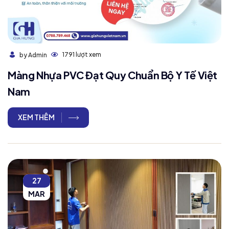
1791 lượt xem
by Admin
Màng Nhựa PVC Đạt Quy Chuẩn Bộ Y Tế Việt
Nam
XEM THÊM
27
MAR